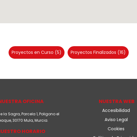
Proyectos en Curso
(5)
Proyectos Finalizados
(16)
NUESTRA OFICINA
NUESTRA WEB
Accesibilidad
la Sagra, Parcela 1, Poligono el
Aviso Legal
eaque, 30170 Mula, Murcia.
Cookies
NUESTRO HORARIO