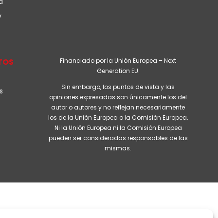
d
y
TOS
Financiado por la Unión Europea – Next
Generation EU.
Sin embargo, los puntos de vista y las
s
opiniones expresadas son únicamente los del
autor o autores y no reflejan necesariamente
los de la Unión Europea o la Comisión Europea.
Ni la Unión Europea ni la Comisión Europea
pueden ser consideradas responsables de las
mismas.