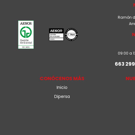
Ramón de 
Arr
09:00 a 1
663 299
CONÓCENOS MÁS
NU
Inicio
Dipersa